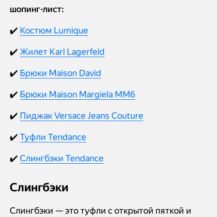
шопинг-лист:
✔️
Костюм Lumique
✔️
Жилет Karl Lagerfeld
✔️
Брюки Maison David
✔️
Брюки Maison Margiela MM6
✔️
Пиджак Versace Jeans Couture
✔️
Туфли Tendance
✔️
Слингбэки Tendance
Слингбэки
Слингбэки — это туфли с открытой пяткой и