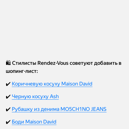
🛍️ Стилисты Rendez-Vous советуют добавить в
шопинг-лист:
✔️
Коричневую косуху Maison David
✔️
Черную косуху Ash
✔️
Рубашку из денима MO5CH1NO JEANS
✔️
Боди Maison David