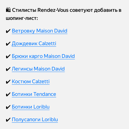
🛍️ Стилисты Rendez-Vous советуют добавить в
шопинг-лист:
✔️
Ветровку Maison David
✔️
Дождевик Calzetti
✔️
Брюки карго Maison David
✔️
Легинсы Maison David
✔️
Костюм Calzetti
✔️
Ботинки Tendance
✔️
Ботинки Loriblu
✔️
Полусапоги Loriblu