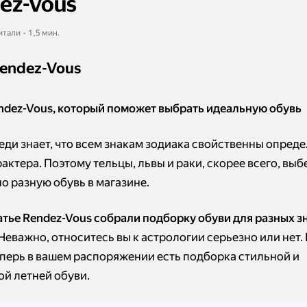
ez-Vous
итали • 1,5 мин.
endez-Vous
endez-Vous, который поможет выбрать идеальную обувь
еди знает, что всем знакам зодиака свойственны опред
актера. Поэтому тельцы, львы и раки, скорее всего, выб
о разную обувь в магазине.
татье Rendez-Vous собрали подборку обуви для разных з
 Неважно, относитесь вы к астрологии серьезно или нет.
еперь в вашем распоряжении есть подборка стильной и
ой летней обуви.