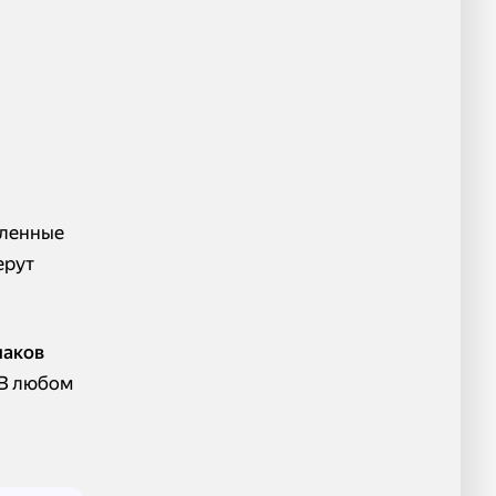
еленные
ерут
наков
 В любом