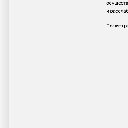
осуществ
и рассла
Посмотре