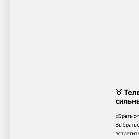
♉️ Те
сильн
«Брать о
Выбратьс
встретить