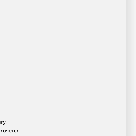
гу,
 хочется