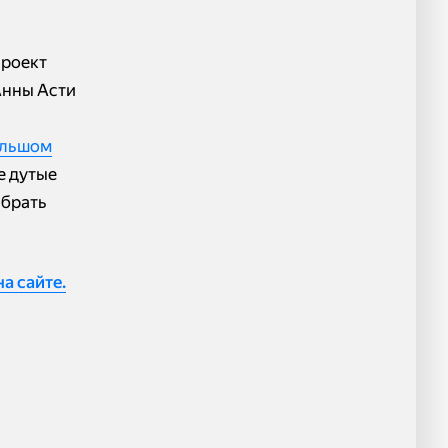
проект
Анны Асти
ольшом
е дутые
ыбрать
а сайте.