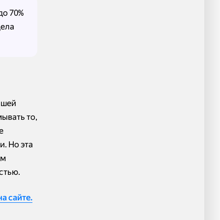
до 70%
дела
ашей
ывать то,
е
. Но эта
ым
стью.
а сайте.