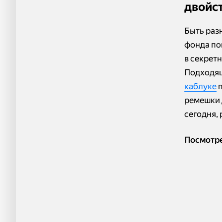
двойс
Быть раз
фонда по
в секрет
Подходящ
каблуке
п
ремешки 
сегодня, 
Посмотре