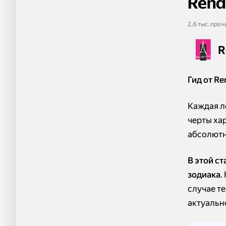
Rend
2,6 тыс. проч
R
Гид от R
Каждая л
черты хар
абсолютн
В этой с
зодиака
.
случае т
актуальн