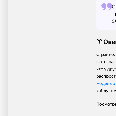
С
+
S
♈️ Ов
Странно, 
фотограф
что у дру
распрост
модель о
каблуком
Посмотре