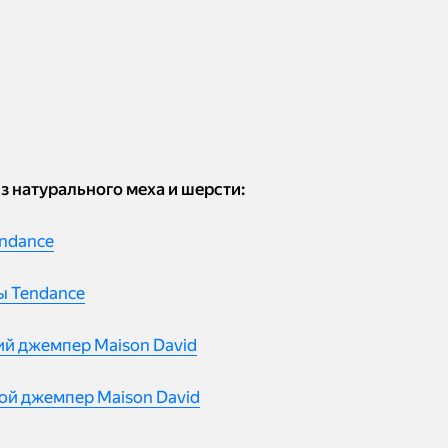
з натурального меха и шерсти:
endance
 Tendance
й джемпер Maison David
й джемпер Maison David