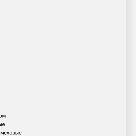
дом
ые
, меховые