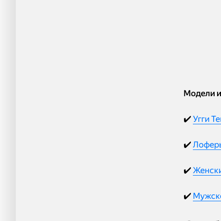
Модели и
✔️
Угги T
✔️
Лоферы
✔️
Женски
✔️
Мужско