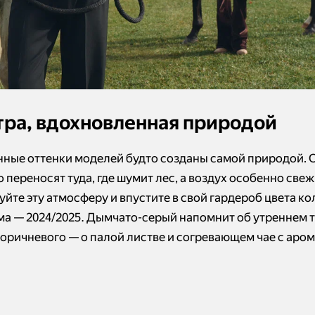
ра, вдохновленная природой
нные оттенки моделей будто созданы самой природой. 
переносят туда, где шумит лес, а воздух особенно свеж
уйте эту атмосферу и впустите в свой гардероб цвета к
ма — 2024/2025. Дымчато-серый напомнит об утреннем т
коричневого — о палой листве и согревающем чае с аро