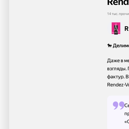
Rend
14 тыс. прочи
R
🐎 Делим
Даже в м
взгляды.
фактур. 
Rendez-V
С
п
«