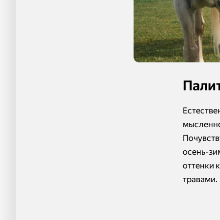
Палит
Естестве
мысленно 
Почувств
осень-зи
оттенки 
травами.