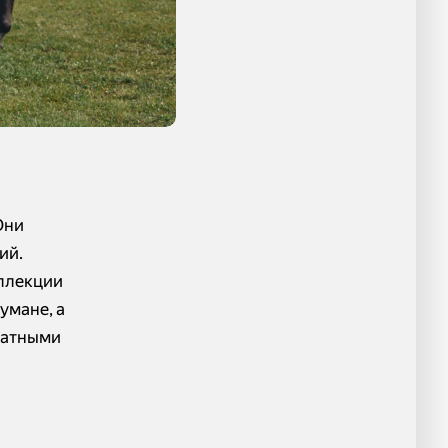
Они
ий.
оллекции
умане, а
матными