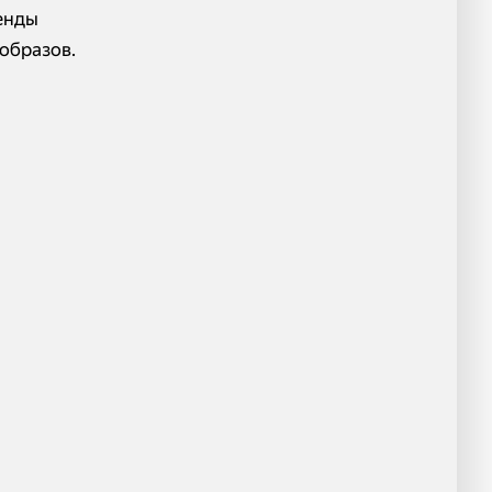
енды
 образов.