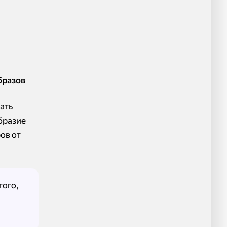
бразов
ать
бразие
ов от
того,