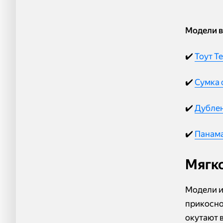
Модели в
✔️
Тоут T
✔️
Сумка 
✔️
Дублен
✔️
Панама
Мягко
Модели и
прикосно
окутают 