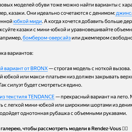
зовых моделей обуви тоже можно найти варианты с хар
ер, казаки. Они идеально сочетаются с денимом:
джинс
енной
юбкой миди
. А когда хочется добавить больше дер
ксуйте казаки с мини-юбкой и уравновешивайте объем
например,
бомбером-оверсайз
или джемпером свободно
чка вариантов:
й вариант от BRONX
— строгая модель с ноткой вызова. 
й юбкой или макси-платьем низ должен закрывать верх
Так силуэт будет смотреться едино.
 из текстиля TENDANCE
— прекрасный вариант на лето.
ть с легкой мини-юбкой или широкими шортами из дени
подойдет однотонная рубашка с объемными рукавами.
галерею, чтобы рассмотреть модели в Rendez-Vous 👇🏻