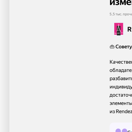
изме
5,5 тыс. проч
R
👜
Совету
Качестве
обладате
разбавит
индивиду
достаточ
элементы
из Rendez