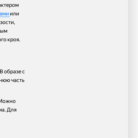
актером
ами
или
зости,
ным
го кроя.
В образе с
нюю часть
 Можно
ма. Для