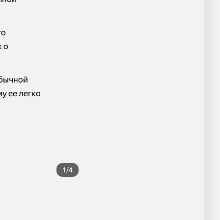
го
к о
обычной
му ее легко
1/4