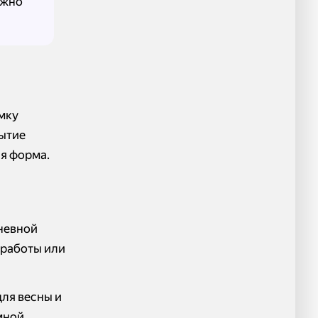
ожно
умку
рытие
ая форма.
дневной
 работы или
ля весны и
емной