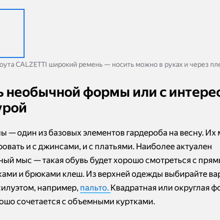
тоута CALZETTI широкий ремень — носить можно в руках и через пл
ь необычной формы или с интере
урой
ы — один из базовых элементов гардероба на весну. Их
овать и с джинсами, и с платьями. Наиболее актуален
ный мыс — такая обувь будет хорошо смотреться с пря
ами и брюками клеш. Из верхней одежды выбирайте ва
силуэтом, например,
пальто.
Квадратная или округлая ф
ошо сочетается с объемными куртками.