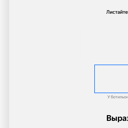
Листайте 
У ботильо
Выра