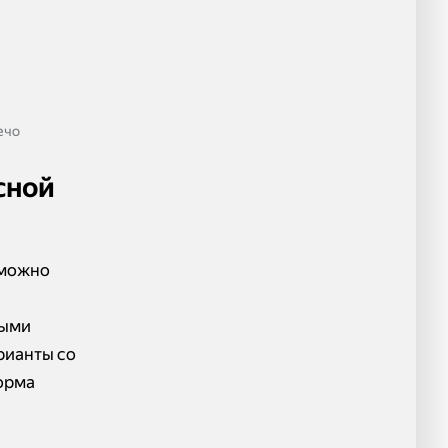
ечо
сной
 можно
мыми
рианты со
орма