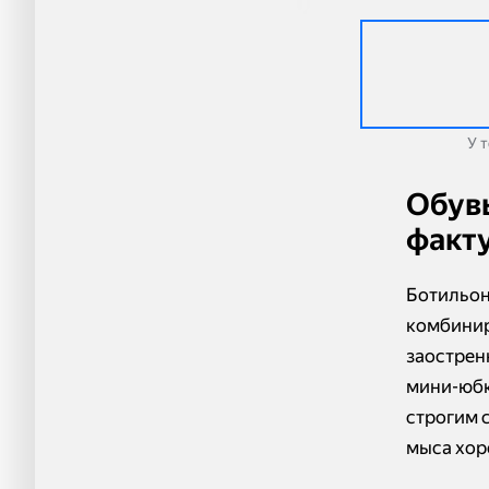
У 
Обув
факт
Ботильон
комбинир
заострен
мини-юбк
строгим 
мыса хор