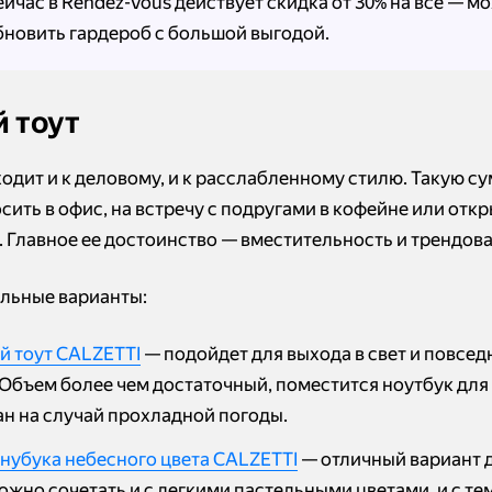
ейчас в Rendez-Vous действует скидка от 30% на все — м
бновить гардероб с большой выгодой.
 тоут
ходит и к деловому, и к расслабленному стилю. Такую с
сить в офис, на встречу с подругами в кофейне или отк
. Главное ее достоинство — вместительность и трендов
альные варианты:
й тоут CALZETTI
— подойдет для выхода в свет и повсе
 Объем более чем достаточный, поместится ноутбук для
ан на случай прохладной погоды.
 нубука небесного цвета CALZETTI
— отличный вариант д
ожно сочетать и с легкими пастельными цветами, и с т