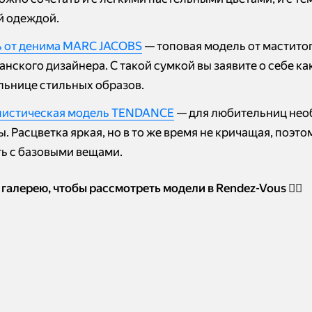
й одеждой.
 от денима MARC JACOBS
— топовая модель от мастито
нского дизайнера. С такой сумкой вы заявите о себе ка
льнице стильных образов.
истическая модель TENDANCE
— для любительниц не
. Расцветка яркая, но в то же время не кричащая, поэто
ть с базовыми вещами.
галерею, чтобы рассмотреть модели в Rendez-Vous 👇🏻