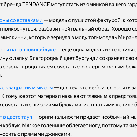
т бренда TENDANCE могут стать изюминкой вашего гар
оны со вставками
— модель с пушистой фактурой, к кото
я прикоснуться, разбавит нейтральный образ. Хорошо с
ми-скинни, которые вернула в моду топ-модель Миранд
оны на тонком каблуке
— еще одна модель из текстиля 
синую лапку. Благородный цвет бургунди сохраняет свои
о сезона, продолжаем сочетать его с серым, белым, беж
.
 с квадратным мысом
— для тех, кто не боится носить з
 К тому же этот материал называют главным в предстоя
сочетать и с широкими брюками, и с платьями в стиле 
 в цвете тауп
— оригинальности придает необычный мы
 каблук. Мягкое голенище облегает ногу, поэтому таки
носить с прямыми джинсами.