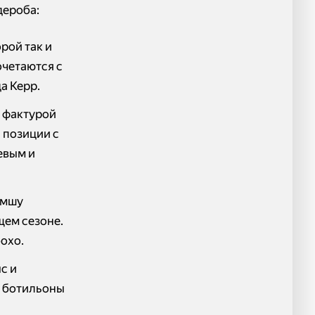
дероба:
рой так и
очетаются с
а Керр.
с фактурой
 позиции с
евым и
амшу
щем сезоне.
бохо.
с и
е ботильоны