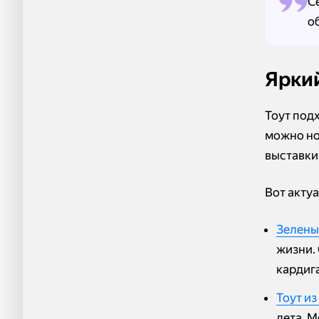
С
о
Яркий
Тоут под
можно но
выставки
Вот акту
Зелены
жизни.
кардиг
Тоут из
лета. М