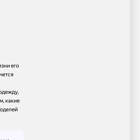
зни его
чется
одежду,
м, какие
моделей