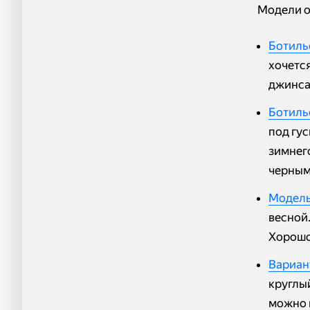
Модели о
Ботиль
хочетс
джинса
Ботиль
под гу
зимнег
черным
Модель
весной.
Хорошо 
Вариант
круглый
можно 