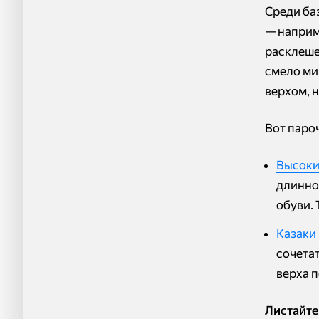
Среди ба
— наприм
расклеш
смело ми
верхом, 
Вот паро
Высоки
длинно
обуви. 
Казаки
сочета
верха 
Листайте 